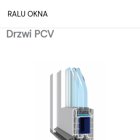
Przejdź
do
RALU OKNA
treści
MAI
Drzwi PCV
MEN